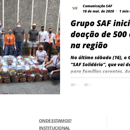
Comunicação SAF
18 de mai. de 2020
1 min 
Grupo SAF inic
doação de 500 
na região
No último sábado (16), o 
“SAF Solidário”, que vai d
para famílias carentes. Ao
ONDE ESTAMOS?
INSTITUCIONAL