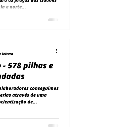
ara as praças das cidades
ia e norte...
e leitura
 - 578 pilhas e
adadas
colaboradores conseguimos
terias através de uma
ientização de...