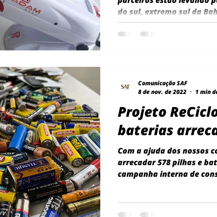
parceiros estão levando p
do sul, extremo sul da Bah
Comunicação SAF
8 de nov. de 2022
1 min d
Projeto ReCiclo
baterias arrec
Com a ajuda dos nossos 
arrecadar 578 pilhas e ba
campanha interna de consc