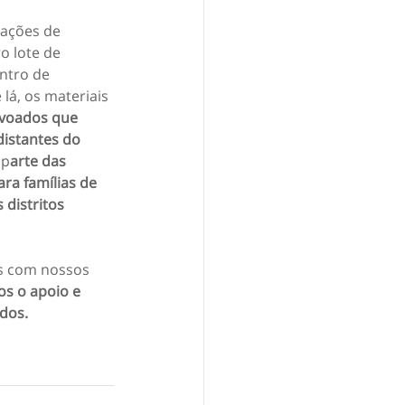
ações de 
o lote de 
ntro de 
lá, os materiais 
voados que 
distantes do 
 p
arte das 
a famílias de 
 distritos 
 com nossos 
s o apoio e 
odos.