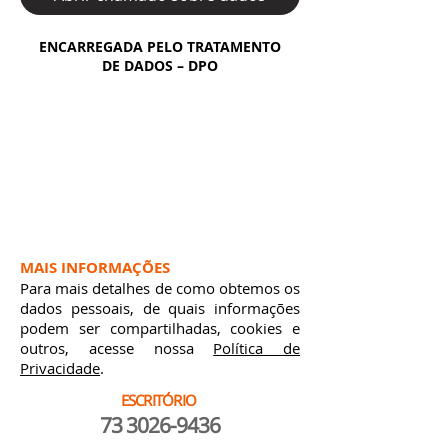
ENCARREGADA PELO TRATAMENTO
DE DADOS – DPO
Eliana Soares
eliana@fasassist.com.br
+55 73 3026 9436
Praça Prof. Olinto Leone, 02 -
Centro
45600-015 / Itabuna-BA.
MAIS INFORMAÇÕES
Para mais detalhes de como obtemos os
dados pessoais, de quais informações
podem ser compartilhadas, cookies e
outros, acesse nossa
Política de
Privacidade
.
ESCRITÓRIO
73 3026-9436