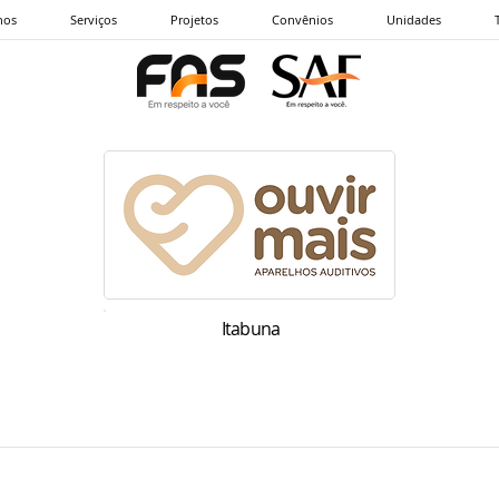
nos
Serviços
Projetos
Convênios
Unidades
Itabuna