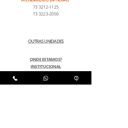
73 3212-1125
73 3223-2050
OUTRAS UNIDADES
ONDE ESTAMOS?
INSTITUCIONAL
NOSSOS PLANOS
POLÍTICA DE PRIVACIDADE
LGPD
SUSTENTABILIDADE
PERGUNTAS FREQUENTES
📢 NOVA INTRANET