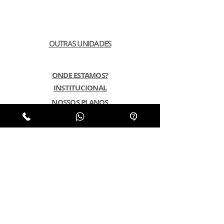
OUTRAS UNIDADES
ONDE ESTAMOS?
INSTITUCIONAL
NOSSOS PLANOS
POLÍTICA DE PRIVACIDADE
LGPD
SUSTENTABILIDADE
PERGUNTAS FREQUENTES
📢 NOVA INTRANET
WEBMAIL