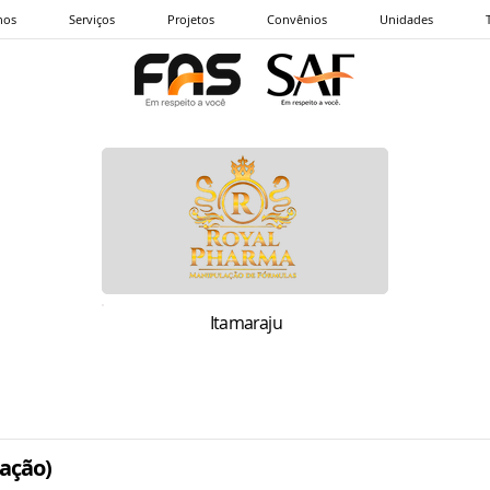
nos
Serviços
Projetos
Convênios
Unidades
Itamaraju
ação)